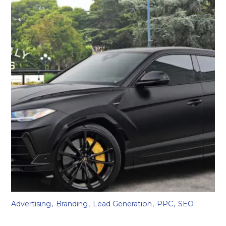
Advertising
Branding
Lead Generation
PPC
SEO
Luxury car rental