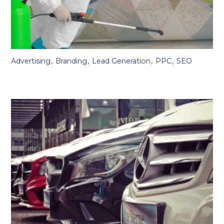
Advertising
Branding
Lead Generation
PPC
SEO
The Healthy Nettoyage