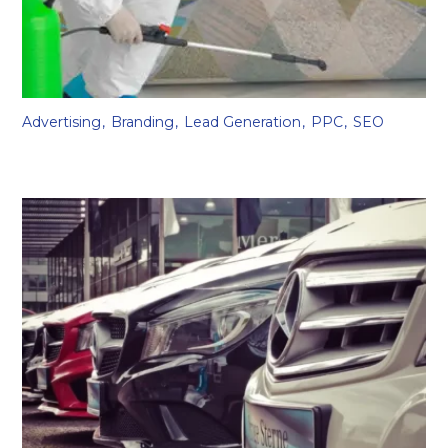
Advertising
Branding
Lead Generation
PPC
SEO
The Healthy Nettoyage