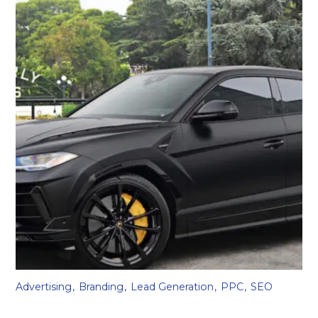
Advertising
Branding
Lead Generation
PPC
SEO
Luxury car rental